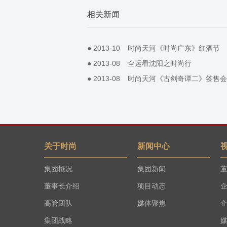
相关新闻
●
2013-10
时尚天河《时尚广东》红酒节
●
2013-08
全运看沈阳之时尚行
●
2013-08
时尚天河《古剑奇谭二》签售会
关于时尚
新闻中心
集团概况
集团新闻
董事长介绍
项目动态
高管团队
媒体聚焦
集团战略