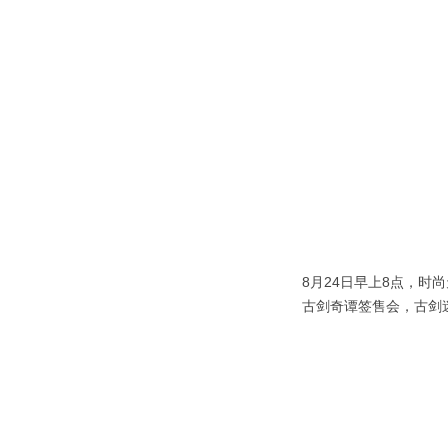
8月24日早上8点，时
古剑奇谭签售会，古剑