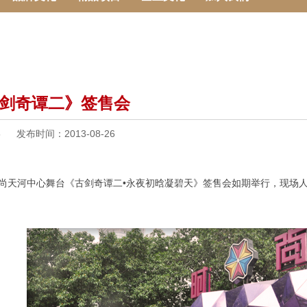
剑奇谭二》签售会
5
发布时间：
2013-08-26
6:00时尚天河中心舞台《古剑奇谭二•永夜初晗凝碧天》签售会如期举行，现场人