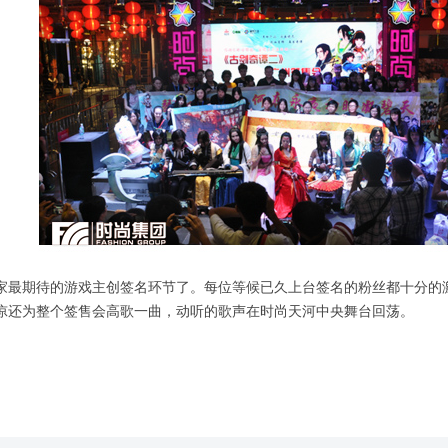
家最期待的游戏主创签名环节了。每位等候已久上台签名的粉丝都十分的
凉还为整个签售会高歌一曲，动听的歌声在时尚天河中央舞台回荡。