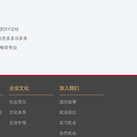
DIY活动
创意多多乐多多
笔畅签售会
企业文化
加入我们
社会责任
成功故事
间
文化体系
就业岗位
企业年报
实习机会
合作机会