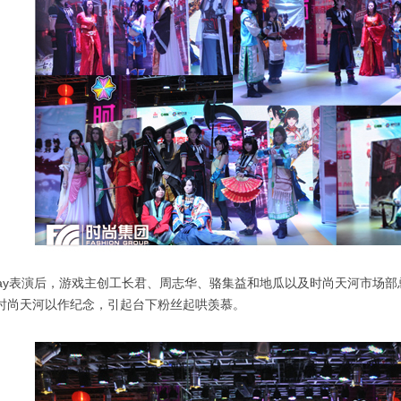
play表演后，游戏主创工长君、周志华、骆集益和地瓜以及时尚天河市场
时尚天河以作纪念，引起台下粉丝起哄羡慕。