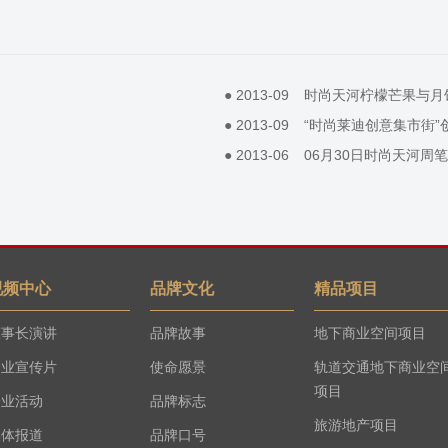
●
2013-09
时尚天河柠檬芒果与月饼
●
2013-09
“时尚莱迪创意集市街”
●
2013-06
06月30日时尚天河周
视频中心
品牌文化
精品项目
董事长演讲
品牌故事
地下商业空间项目
企业宣传片
使命愿景
轨道交通地下商业空
项目
企业活动
品牌标志
旅游地产项目
媒体报道
品牌口号