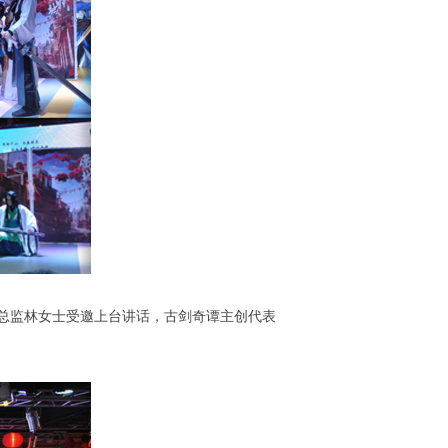
部总监林女士受邀上台讲话，古剑奇谭主创代表