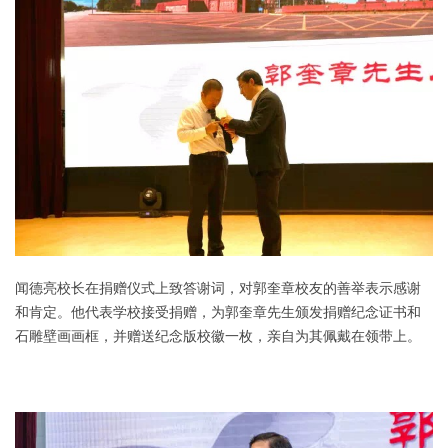
闻德亮校长在捐赠仪式上致答谢词，对郭奎章校友的善举表示感谢
和肯定。
他代表学校接受捐赠，为郭奎章先生
颁发捐赠纪念证书和
石雕壁画画框，并赠送纪念版校徽一枚，亲自为其佩戴在领带上。